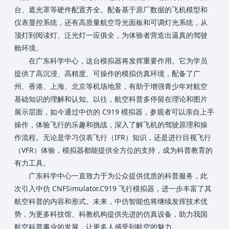
台、遮光罩等硬件配置齐全。配备基于原厂数据的飞机模型和
仪表显控系统，还有高质量航空导光面板和可调灯光系统，从
顶灯到阅读灯、泛光灯一应俱全，为体验者营造出逼真的驾驶
舱环境。
在广东科学中心，这台模拟器将发挥重要作用。它为学员
提供了高沉浸、高精度、可操作的模拟仿真环境，配备了广
州、香港、上海、北京等机场地景，有助于增强青少年对航空
基础知识的理解和认知。以往，航空科普多停留在理论和图片
展示层面，如今通过中仿的 C919 模拟器，参观者可以亲自上手
操作，体验飞行的乐趣和挑战，深入了解飞机的驾驶原理和操
作流程。无论是学习仪表飞行（IFR）知识，还是进行目视飞行
（VFR）体验，模拟器都能提供全方位的支持，成为科普教育的
有力工具。
广东科学中心一直致力于为公众提供优质的科普服务，此
次引入中仿 CNFSimulator.C919 飞行模拟器，进一步丰富了其
航空科普的内容和形式。未来，中仿智能也将继续发挥技术优
势，为更多科技馆、科教机构提供先进的仿真设备，助力我国
航空科普事业的发展，让更多人感受到航空的魅力。