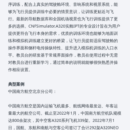
序训练，配合上真实的驾驶舱环境、音响系统和视景系统，能
够为飞行员提供训练中必要的情景意识，让训练更贴近与飞
行。最新的导航数据库和全国机场视景也为飞行训练提供了更
多的选择。CNFSimulator.A320实舱IPT的专业设计旨在为用户
提供更符合飞行本身的需求，优质的训练环境也能够为地面训
练和模拟机训练建立更好的桥梁，让飞行员提前适应驾驶舱的
操作界面和侧杆电传操纵特性、提升进入模拟机训练的入口水
平。教员台的研发基于常规界面操作，教员在使用过程中无需
对教员台进行重新学习，通过简单的说明就能够很快熟悉并操
作相应设置。
典型案例
中国南方航空北京分公司：
中国南方航空是国内运输飞机最多、航线网络最发达、年客运
量最大的航空公司。截止至2022年1月，中国南方航空机队规模
达800余架次，其中空客A320系列飞机339架。2022年7月1
日，国航、东航和南航与空客公司签订了合计292架A320NEO