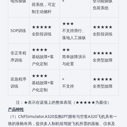
电传操纵
×
全功能操纵
荷系统，可定
负荷系统
制主动侧杆
★★★
★★★★★
★★★★★
SOP训练
不支持滑行、
全阶段训练
全阶段训练
落地人工操纵
★★★★
★★
非正常程
★★★★★
基础故障+客
简单故障演示
序训练
全类型故障
户化定制
与处置
★★★★
应急程序
×
★★★★★
基础故障+客
训练
不支持
全类型故障
户化定制
注：★表示在该项上的整体表现（★★★★★为最佳）
产品特性
（1）CNFSimulator.A320实舱IPT拥有与空客A320飞机具有一
致的座舱布局，提供多人制机组驾驶飞机所需的面板、仪表及