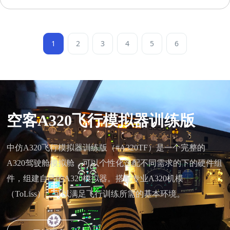
能先进的飞行控制软件、图形图像系统和机电集成系统，符合
CAAC FTD Level 5、FAA FTD Level 5 和 EASA FNPT II 标准
1
2
3
4
5
6
空客A320飞行模拟器训练版
中仿A320飞行模拟器训练版（#A320TF）是一个完整的
A320驾驶舱模拟舱，可以个性化选配不同需求的下的硬件组
件，组建自己的A320模拟器。搭配专业A320机模
（ToLiss），可以满足飞行训练所需的基本环境。