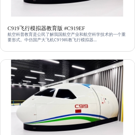
C919飞行模拟器教育版 #C919EF
航空科普教育是公民了解我国航空产业和航空科学技术的一个重
要形式。中仿国产大飞机C919科教飞行模拟器
CNFSimulator.C919EDU是中仿智能自主研发的航空科普教育研
学飞行模拟器。该设备采用中仿智能先进的飞行控制软件、图形
图像系统和机电集成系统，并基于科普教育的特性和需求对设备
进行了适当的调整，使得其更适合面对青少年用户。该设备可实
现对国产大飞机的高精度飞行模拟，提供逼真的视觉和听觉效
果，为客户提供一个沉浸式的模拟飞行体验同时提高航空基础知
识和技能。