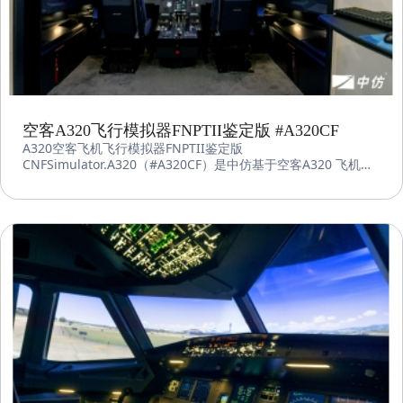
空客A320飞行模拟器FNPTII鉴定版 #A320CF
A320空客飞机飞行模拟器FNPTII鉴定版
CNFSimulator.A320（#A320CF）是中仿基于空客A320 飞机自
主研发的鉴定级飞行训练器。该设备采用中仿智能先进的飞行控
制软件、图形图像系统和机电集成系统，符合 CAAC FTD Level
4 和 EASA FNPT II MCC 标准。