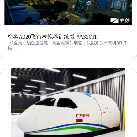
空客A320飞行模拟器训练版 #A320TF
1∶1全尺寸铝合金座舱，包含准确的舷窗，数据来源于真机3D扫
描；
带滑轮的金属框架式底座，强度高，可拆卸，便于运输和移动；
包含MIP/OVHD/PEDESTAL等全功能面板，双MCDU、电动油门
台；
高质量导光面板和可调灯光系统，包括顶灯、阅读灯、泛光灯、
背光灯；
精密的侧杆、手轮和双联动脚踏等操纵件；
带导轨双驾驶座椅，可靠的无级位置调节。