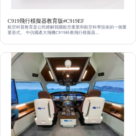
C919飛行模擬器教育版#C919EF
航空科普教育是公民瞭解我國航空產業和航空科學技術的一個重
要形式。 中仿國產大飛機C919科教飛行模擬器
CNFSimulator.C919EDU是中仿智慧自主研發的航空科普教育研
學飛行模擬器。 該設備採用中仿智慧先進的飛行控制軟件、圖形
圖像系統和機電集成系統，並基於科普教育的特性和需求對設備
進行了適當的調整，使得其更適合面對青少年用戶。 該設備可實
現對國產大飛機的高精度飛行模擬，提供逼真的視覺和聽覺效
果，為客戶提供一個沉浸式的模擬飛行體驗同時提高航空基礎知
識和技能。