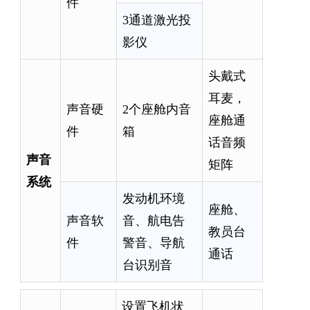
件
3通道激光投
影仪
头戴式
耳麦，
声音硬
2个座舱内音
座舱通
件
箱
话音频
声音
矩阵
系统
发动机环境
座舱、
声音软
音、航电告
教员台
件
警音、导航
通话
台识别音
设置飞机状