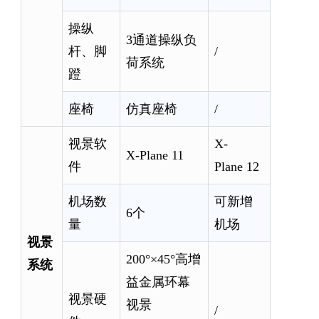
操纵
3通道操纵负
杆、脚
/
荷系统
蹬
座椅
仿真座椅
/
视景软
X-
X-Plane 11
件
Plane 12
机场数
可新增
6个
量
机场
视景
200°×45°高增
系统
益金属环幕
视景硬
视景
/