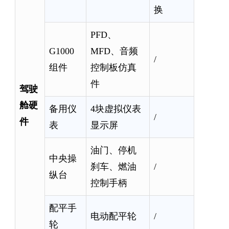
换
PFD、
G1000
MFD、音频
/
组件
控制板仿真
件
驾驶
舱硬
备用仪
4块虚拟仪表
/
件
表
显示屏
油门、停机
中央操
刹车、燃油
/
纵台
控制手柄
配平手
电动配平轮
/
轮