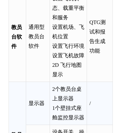
态、载重平衡
和服务
QTG测
教员
通用型
设置机场、飞
试和报
台软
教员台
机位置
告生成
件
软件
设置飞行环境
功能
设置飞机故障
2D 飞行地图
显示
2个教员台桌
上显示器
显示器
/
1个壁挂式座
舱监控显示器
设备开关、操