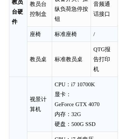
教员
教员台
音频通
纵负荷急停按
台硬
控制盒
话接口
钮
件
座椅
标准座椅
/
QTG报
教员桌
标准教员桌
告打印
机
CPU：i7 10700K
显卡：
视景计
GeForce GTX 4070
算机
内存：32G
硬盘：500G SSD