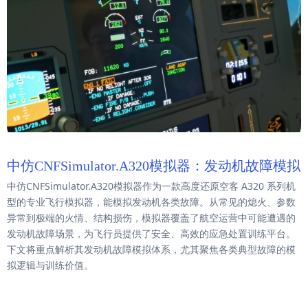
中仿CNFSimulator.A320模拟器：发动机故障模拟
中仿CNFSimulator.A320模拟器作为一款高度还原空客 A320 系列机
型的专业飞行模拟器，能模拟发动机各类故障。从常见的熄火、参数
异常到极端的火情、结构损伤，模拟器覆盖了航空运营中可能遭遇的
发动机故障场景，为飞行员提供了安全、高效的应急处置训练平台。
下文将重点解析其发动机故障模拟体系，尤其聚焦各类典型故障的模
拟逻辑与训练价值。