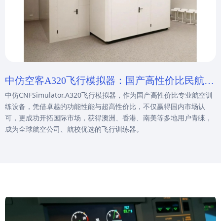
中仿空客A320飞行模拟器：国产高性价比民航飞
中仿CNFSimulator.A320飞行模拟器，作为国产高性价比专业航空训
行员改装复训优选方案
练设备，凭借卓越的功能性能与超高性价比，不仅赢得国内市场认
可，更成功开拓国际市场，获得澳洲、香港、南美等多地用户青睐，
成为全球航空公司、航校优选的飞行训练器。