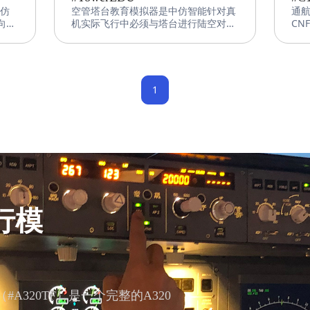
中仿
空管塔台教育模拟器是中仿智能针对真
通
向模
机实际飞行中必须与塔台进行陆空对
CN
飞行
话，自主研发出的模拟设备，采用中仿
司
成系
科技先进的飞行控制软件、图形图像系
该
对设
统、机电集成系统等，结合专业航空训
件
合面
练知识，实现对真实飞机飞行数据和状
基
况的高精度飞行模拟。该设备可以用来
了
1
学习飞行模拟科普认知，学习在陆地与
年用
空中飞机的模拟对话、空中管制等，也
机
可以在非操作环境中为塔式空中交通管
和
制员提供逼真的培训。
模
技
行模
#A320TF）是一个完整的A320