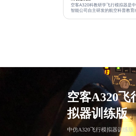
空客A320科教研学飞行模拟器是
智能公司自主研发的航空科普教育
拟器。该设备采用中仿智能先进的
控制软件、图形图像系统和机电集
统，并基于科普教育的特性和需求
备进行了适当的调整，使得其更适
对青少年用户。
空客A320飞
拟器训练版
中仿A320飞行模拟器训练版（