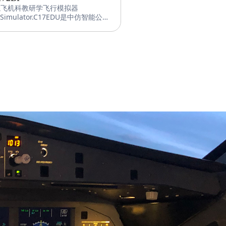
航飞机科教研学飞行模拟器
FSimulator.C17EDU是中仿智能公
自主研发的航空科普教育向模拟器。
设备采用中仿智能先进的飞行控制软
、图形图像系统和机电集成系统，并
于科普教育的特性和需求对设备进行
适当的调整，使得其更适合面对青少
户。该设备可实现对塞斯纳172飞
的高精度飞行模拟，提供逼真的视觉
听觉效果，为客户提供一个沉浸式的
拟飞行体验同时提高航空基础知识和
能。