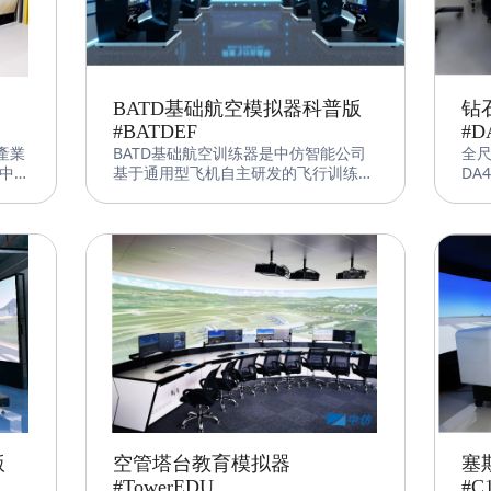
BATD基础航空模拟器科普版
钻
#BATDEF
#D
產業
BATD基础航空训练器是中仿智能公司
全
中
基于通用型飞机自主研发的飞行训练
DA
器
器，该设备采用中仿智能先进的飞行控
系
智慧自
制软件、图形图像系统和机电集成系
仿真
擬
统，可在Cessna172、Cessna182、
表
行
Diamond DA40、Diamond DA42间
采
成系
任意切换，以较低的成本覆盖多种机型
系统C
對設
及各类训练。
俯
合面
精
產
变
真的
教
沉浸
数，
礎知
衡
版
空管塔台教育模拟器
塞
#TowerEDU
#C