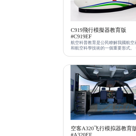
C919飛行模擬器教育版
#C919EF
航空科普教育是公民瞭解我國航空
和航空科學技術的一個重要形式。 
仿國產大飛機C919科教飛行模擬
CNFSimulator.C919EDU是中仿
主研發的航空科普教育研學飛行模
器。 該設備採用中仿智慧先進的飛
控制軟件、圖形圖像系統和機電集
統，並基於科普教育的特性和需求
備進行了適當的調整，使得其更適
對青少年用戶。 該設備可實現對國
大飛機的高精度飛行模擬，提供逼
視覺和聽覺效果，為客戶提供一個
式的模擬飛行體驗同時提高航空基
識和技能。
空客A320飞行模拟器教育
#A320EF