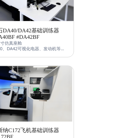
石DA40/DA42基础训练器
A40BF #DA42BF
尺寸仿真座舱
40、DA42可视化电器、发动机等分
统模拟
Garmin1000综合航电系统、备份
、磁罗盘等，全球导航数据库
用与专业训练设备同等性能的力载荷
LS（Control Loading System）
仰轴、滚转轴、偏航轴，手感细腻，
确再现不同飞行状态下的杆力、舵力
化
员台系统可以远程控制各种训练参
包括位置、天气、时间、重量/平
、故障等
斯纳C172飞机基础训练器
172BF