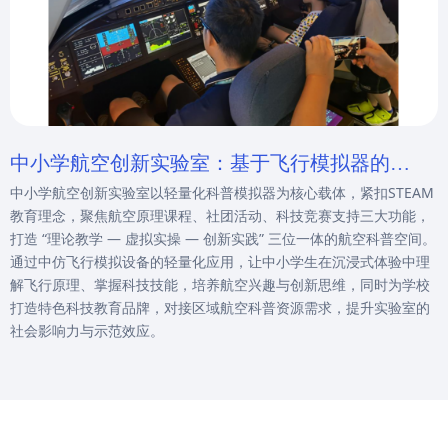
中小学航空创新实验室：基于飞行模拟器的
中小学航空创新实验室以轻量化科普模拟器为核心载体，紧扣STEAM
STEAM教育与科技实践方案
教育理念，聚焦航空原理课程、社团活动、科技竞赛支持三大功能，
打造 “理论教学 — 虚拟实操 — 创新实践” 三位一体的航空科普空间。
通过中仿飞行模拟设备的轻量化应用，让中小学生在沉浸式体验中理
解飞行原理、掌握科技技能，培养航空兴趣与创新思维，同时为学校
打造特色科技教育品牌，对接区域航空科普资源需求，提升实验室的
社会影响力与示范效应。