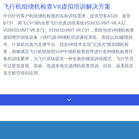
飞行机组绕机检查VR虚拟培训解决方案
中仿针对客户机组绕机检查的实操训练需求，提供空客A320、波音
B737、商飞C919的全景飞行仿真训练系统VSIM3D.VMT-VR.A32、
VSIM3D.VMT-VR.B73、VSIM3D.VMT-VR.C91，系统包括VR绕机检查
虚拟维护训练设备（VMT)及VR绕机培训课程系统。系统以3D建模技
术、计算机仿真为支撑平台，结合VR技术实现“沉浸式”模拟绕机检
查，能够满足飞行机组按照SOP中绕机检查程序进行各种绕机检查任
务的训练要求，为飞行训练提供一种全新的模拟训练模式，飞行学员
可以更加直观、高效、低成本地完成绕机检查培训。目前，该系统在
东方航空得到应用。