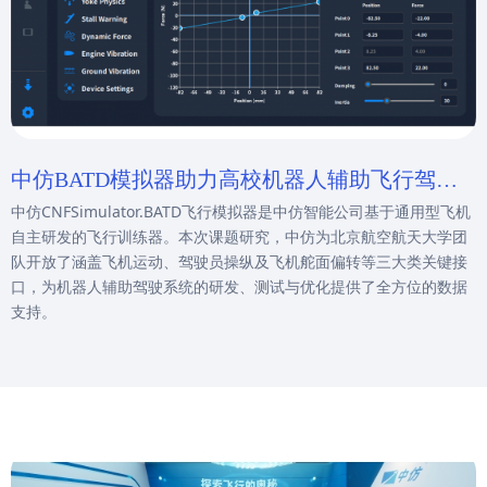
中仿BATD模拟器助力高校机器人辅助飞行驾驶
中仿CNFSimulator.BATD飞行模拟器是中仿智能公司基于通用型飞机
课题研究
自主研发的飞行训练器。本次课题研究，中仿为北京航空航天大学团
队开放了涵盖飞机运动、驾驶员操纵及飞机舵面偏转等三大类关键接
口，为机器人辅助驾驶系统的研发、测试与优化提供了全方位的数据
支持。