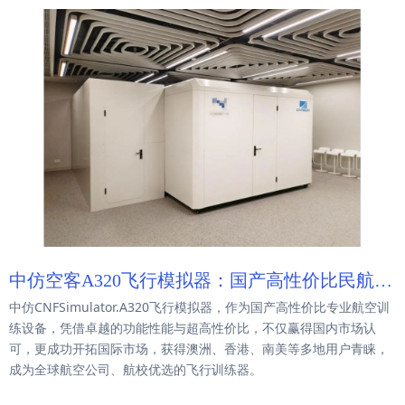
中仿空客A320飞行模拟器：国产高性价比民航飞
中仿CNFSimulator.A320飞行模拟器，作为国产高性价比专业航空训
行员改装复训优选方案
练设备，凭借卓越的功能性能与超高性价比，不仅赢得国内市场认
可，更成功开拓国际市场，获得澳洲、香港、南美等多地用户青睐，
成为全球航空公司、航校优选的飞行训练器。