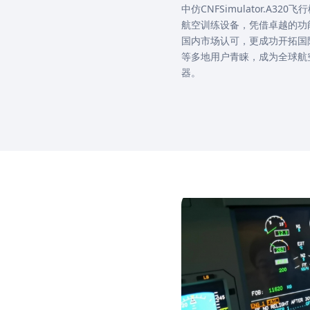
中仿CNFSimulator.A3
航飞行员改装复训优
航空训练设备，凭借卓越的功
国内市场认可，更成功开拓国
等多地用户青睐，成为全球航
器。