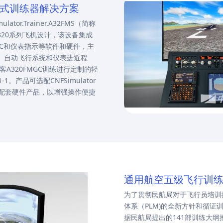
桌面式训练器解决方案
tor.Trainer.A32FMS（简称
客A320系列飞机设计，该设备集成
GC和仪表指示等软件和硬件，主
作、自动飞行系统和仪表进近程
对空客A320FMGC训练进行定制的轻
。产品可选配CNFSimulator
配套硬件产品，以增强操作便捷
通用航空五级飞行训
为了贯彻民航局对于飞行员培训
体系（PLM)的全新方针和循证训
据民航局提出的141部训练大纲推出