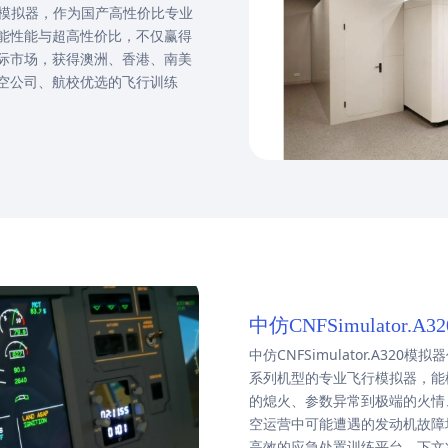
20飞行模拟器，作为国产高性价比专业
选方案
能性能与超高性价比，不仅赢得
际市场，获得澳洲、香港、南美
空公司、航校优选的飞行训练
中仿CNFSimulator
中仿CNFSimulator.A320
障模拟
系列机型的专业飞行模拟器，能
的熄火、参数异常到极端的火情
空运营中可能遭遇的发动机故障
高效的应急处置训练平台。下文