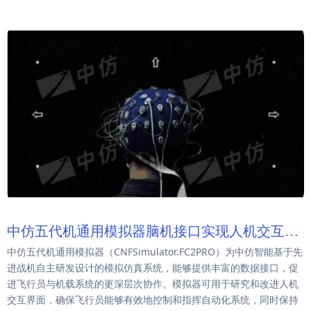
中仿五代机通用模拟器脑机接口实现人机交互仿
中仿五代机通用模拟器（CNFSimulator.FC2PRO）为中仿智能基于先
真
进战机自主研发设计的模拟仿真系统，能够提供丰富的数据接口，促
进飞行员与机载系统的更深层次协作。模拟器可用于研究和改进人机
交互界面，确保飞行员能够有效地控制和指挥自动化系统，同时保持