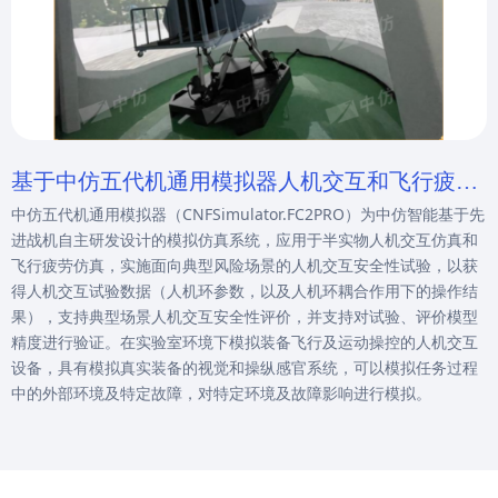
基于中仿五代机通用模拟器人机交互和飞行疲劳
中仿五代机通用模拟器（CNFSimulator.FC2PRO）为中仿智能基于先
仿真
进战机自主研发设计的模拟仿真系统，应用于半实物人机交互仿真和
飞行疲劳仿真，实施面向典型风险场景的人机交互安全性试验，以获
得人机交互试验数据（人机环参数，以及人机环耦合作用下的操作结
果），支持典型场景人机交互安全性评价，并支持对试验、评价模型
精度进行验证。在实验室环境下模拟装备飞行及运动操控的人机交互
设备，具有模拟真实装备的视觉和操纵感官系统，可以模拟任务过程
中的外部环境及特定故障，对特定环境及故障影响进行模拟。