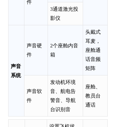
件
3通道激光投
影仪
头戴式
耳麦，
声音硬
2个座舱内音
座舱通
件
箱
话音频
声音
矩阵
系统
发动机环境
座舱、
声音软
音、航电告
教员台
件
警音、导航
通话
台识别音
设置飞机状