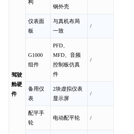
构
钢外壳
仪表面
与真机布局
/
板
一致
PFD、
G1000
MFD、音频
/
组件
控制板仿真
驾驶
件
舱硬
备用仪
2块虚拟仪表
件
/
表
显示屏
配平手
电动配平轮
/
轮