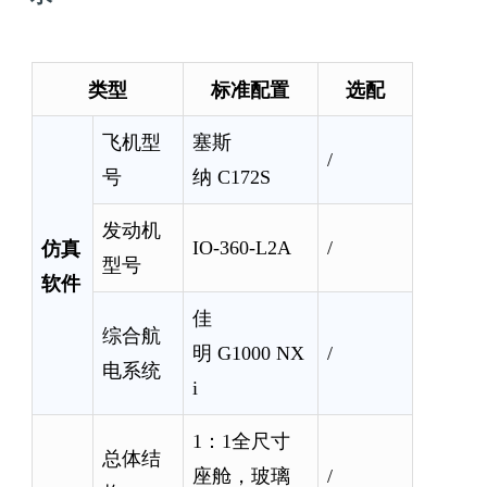
类型
标准配置
选配
飞机型
塞斯
/
号
纳 C172S
发动机
仿真
IO-360-L2A
/
型号
软件
佳
综合航
明 G1000 NX
/
电系统
i
1：1全尺寸
总体结
座舱，玻璃
/