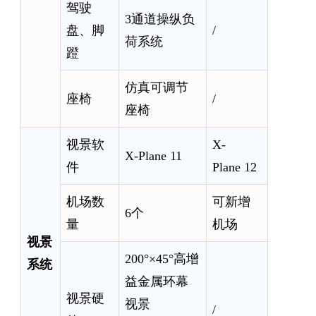
驾驶
3通道操纵负
盘、脚
/
荷系统
蹬
仿真可调节
座椅
/
座椅
视景软
X-
X-Plane 11
件
Plane 12
机场数
可新增
6个
量
机场
视景
200°×45°高增
系统
益金属环幕
视景硬
视景
/