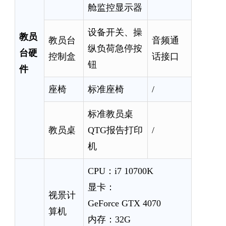
舱监控显示器
设备开关、操
教员
教员台
音频通
纵负荷急停按
台硬
控制盒
话接口
钮
件
座椅
标准座椅
/
标准教员桌
教员桌
QTG报告打印
/
机
CPU：i7 10700K
显卡：
视景计
GeForce GTX 4070
算机
内存：32G